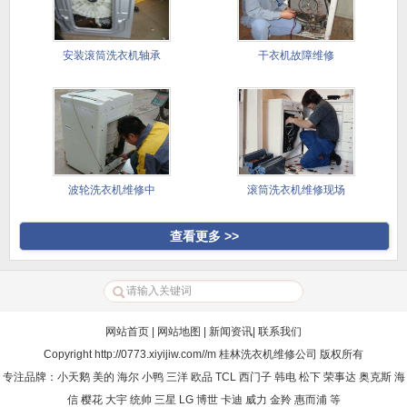
安装滚筒洗衣机轴承
干衣机故障维修
波轮洗衣机维修中
滚筒洗衣机维修现场
查看更多 >>
网站首页
|
网站地图
|
新闻资讯
|
联系我们
Copyright
http://0773.xiyijiw.com//m
桂林洗衣机维修公司
版权所有
专注品牌：小天鹅 美的 海尔 小鸭 三洋 欧品 TCL 西门子 韩电 松下 荣事达 奥克斯 海
信 樱花 大宇 统帅 三星 LG 博世 卡迪 威力 金羚 惠而浦 等