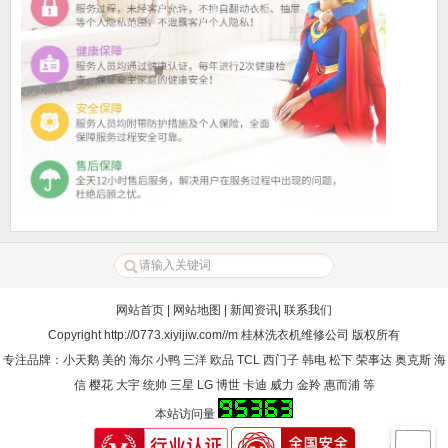
网站首页
|
网站地图
|
新闻资讯
|
联系我们
Copyright
http://0773.xiyijiw.com//m
桂林洗衣机维修公司
版权所有
专注品牌：小天鹅 美的 海尔 小鸭 三洋 欧品 TCL 西门子 韩电 松下 荣事达 奥克斯 海
信 樱花 大宇 统帅 三星 LG 博世 卡迪 威力 金羚 惠而浦 等
本站访问量