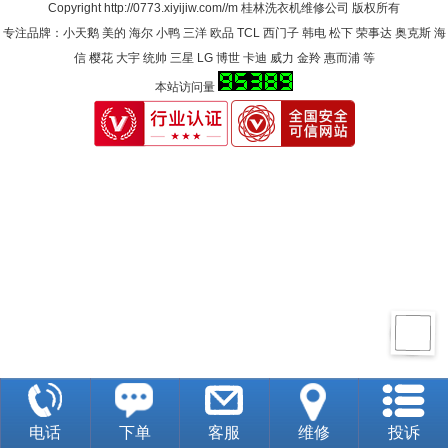
Copyright
http://0773.xiyijiw.com//m
桂林洗衣机维修公司
版权所有
专注品牌：小天鹅 美的 海尔 小鸭 三洋 欧品 TCL 西门子 韩电 松下 荣事达 奥克斯 海
信 樱花 大宇 统帅 三星 LG 博世 卡迪 威力 金羚 惠而浦 等
本站访问量
电话
下单
客服
维修
投诉